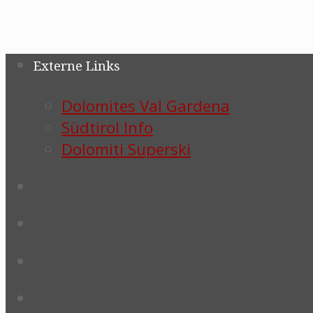
Externe Links
Dolomites Val Gardena
Südtirol Info
Dolomiti Superski