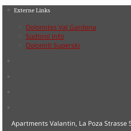
Externe Links
Dolomites Val Gardena
Südtirol Info
Dolomiti Superski
Apartments Valantin, La Poza Strasse 