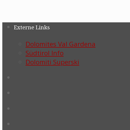
Externe Links
Dolomites Val Gardena
Südtirol Info
Dolomiti Superski