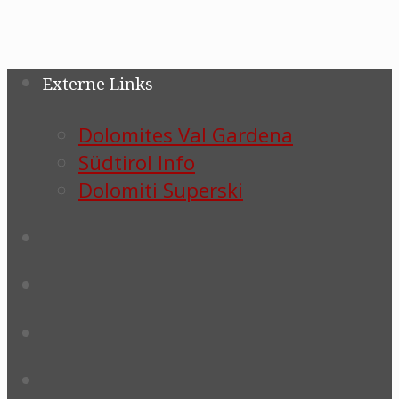
Externe Links
Dolomites Val Gardena
Südtirol Info
Dolomiti Superski